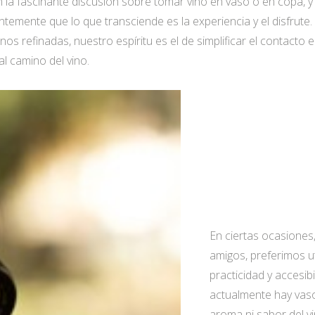
la fascinante discusión sobre tomar vino en vaso o en copa, y 
emente que lo que transciende es la experiencia y el disfrute. S
s refinadas, nuestro espíritu es el de simplificar el contacto e
l camino del vino.
En ciertas ocasione
amigos, preferimos ut
practicidad y accesib
actualmente hay vaso
aroma ni sabor del 