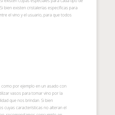
si existen copas especiales para cada tipo de
i bien existen cristalerías específicas para
ntre el vino y el usuario, para que todos
s, como por ejemplo en un asado con
ilizar vasos para tomar vino por la
ilidad que nos brindan. Si bien
s cuyas características no alteran el
vino, recomendamos consumirlo en