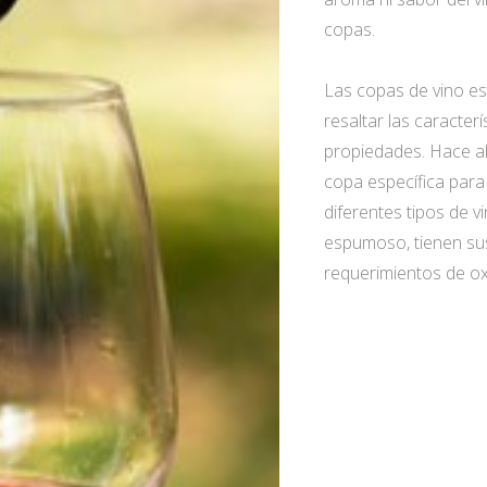
copas.
Las copas de vino e
resaltar las caracter
propiedades. Hace al
copa específica para
diferentes tipos de v
espumoso, tienen sus
requerimientos de ox