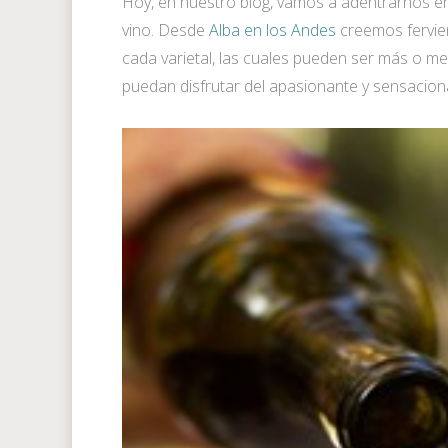
Hoy, en nuestro blog, vamos a adentrarnos en 
vino. Desde
Alba en los Andes
creemos fervient
cada varietal, las cuales pueden ser más o meno
puedan disfrutar del apasionante y sensaciona