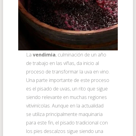
La
vendimia
, culminación de un año
de trabajo en las viñas, da inicio al
proceso de transformar la uva en vino.
Una parte importante de este proceso
es el pisado de uvas, un rito que sigue
siendo relevante en muchas regiones
vitivinícolas. Aunque en la actualidad
se utiliza principalmente maquinaria
para este fin, el pisado tradicional con
los pies descalzos sigue siendo una