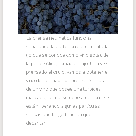
La prensa neumática funciona
separando la parte líquida fermentada
(lo que se conoce como vino gota), de
la parte sólida, llamada orujo. Una vez
prensado el orujo, vamos a obtener el
vino denominado de prensa. Se trata
de un vino que posee una turbidez
marcada, lo cual se debe a que aún se
están liberando algunas partículas
sólidas que luego tendrán que
decantar.