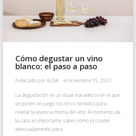
Cómo degustar un vino
blanco: el paso a paso
Publicado por
ALBA
el
noviembre 15, 2023
La degustación es un ritual maravilloso en el que
se ponen en juego los cinco sentidos para
revelar la esencia misma del vino. Al momento de
la cata, es importante saber cómo proceder
adecuadamente, para...