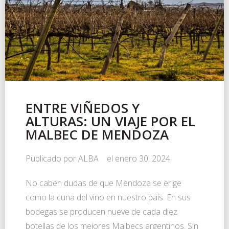
ENTRE VIÑEDOS Y
ALTURAS: UN VIAJE POR EL
MALBEC DE MENDOZA
Publicado por
ALBA
el
enero 30, 2024
No caben dudas de que Mendoza se erige
como la cuna del vino en nuestro país. En sus
bodegas se producen nueve de cada diez
botellas de los mejores Malbecs argentinos. Sin